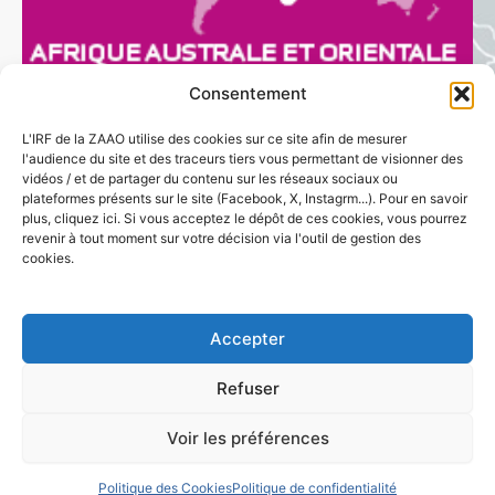
Consentement
L'IRF de la ZAAO utilise des cookies sur ce site afin de mesurer
l'audience du site et des traceurs tiers vous permettant de visionner des
vidéos / et de partager du contenu sur les réseaux sociaux ou
plateformes présents sur le site (Facebook, X, Instagrm...). Pour en savoir
plus, cliquez ici. Si vous acceptez le dépôt de ces cookies, vous pourrez
revenir à tout moment sur votre décision via l'outil de gestion des
E
cookies.
r
Accepter
Contact : Institut Régional de Formation
Zone Afrique
a
australe et orientale (ZAAO)
Refuser
formationcontinue@lyceejulesverne-jhb.net
n
Copyright © 2026 IRF - ZAAO AEFE | All Rights Reserved |
Voir les préférences
design by A.HAUDIQUER
e
Politique des Cookies
Politique de confidentialité