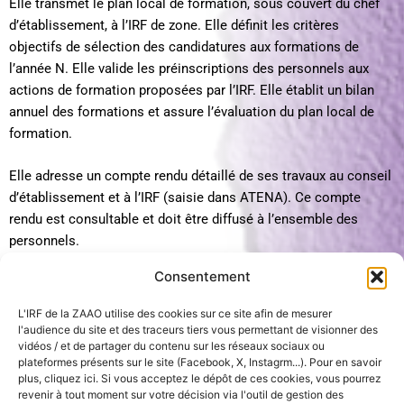
Elle transmet le plan local de formation, sous couvert du chef
d’établissement, à l’IRF de zone. Elle définit les critères
objectifs de sélection des candidatures aux formations de
l’année N. Elle valide les préinscriptions des personnels aux
actions de formation proposées par l’IRF. Elle établit un bilan
annuel des formations et assure l’évaluation du plan local de
formation.
Elle adresse un compte rendu détaillé de ses travaux au conseil
d’établissement et à l’IRF (saisie dans ATENA). Ce compte
rendu est consultable et doit être diffusé à l’ensemble des
personnels.
Consentement
Elle devra aussi être en mesure de différer certaines demandes
et de ne transmettre à l’IRF de la zone que les besoins de
L'IRF de la ZAAO utilise des cookies sur ce site afin de mesurer
formation qui nécessitent l’intervention des formateurs de
l'audience du site et des traceurs tiers vous permettant de visionner des
vidéos / et de partager du contenu sur les réseaux sociaux ou
l’Agence ou de ses partenaires de la formation. Des formations
plateformes présents sur le site (Facebook, X, Instagrm...). Pour en savoir
peuvent être organisées localement dans l’établissement, sans
plus, cliquez ici. Si vous acceptez le dépôt de ces cookies, vous pourrez
financement de l’IRF.
revenir à tout moment sur votre décision via l'outil de gestion des